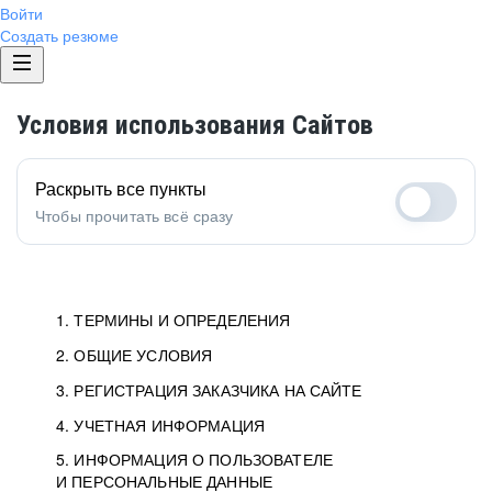
Войти
Создать резюме
Условия использования Сайтов
Раскрыть все пункты
Чтобы прочитать всё сразу
1. ТЕРМИНЫ И ОПРЕДЕЛЕНИЯ
2. ОБЩИЕ УСЛОВИЯ
1.1. Хэдхантер
исполнитель, юридическое
лицо ООО «Хэдхантер», ИНН
Условия определяют отношения между Заказчиками,
3. РЕГИСТРАЦИЯ ЗАКАЗЧИКА НА САЙТЕ
7718620740, адрес: 125047,
Пользователями и Хэдхантер.
Как происходит регистрация Заказчиков
4. УЧЕТНАЯ ИНФОРМАЦИЯ
г. Москва, внутригородская
и Пользователей на Сайте.
Условия отражают то, как работает Хэдхантер, Сайт
5. ИНФОРМАЦИЯ О ПОЛЬЗОВАТЕЛЕ
Данные для доступа в Личный кабинет не должны
территория Муниципальный
и все сервисы.
И ПЕРСОНАЛЬНЫЕ ДАННЫЕ
попадать к посторонним лицам. Для этого Заказчик
округ Тверской, 2-я Брестская
Мы перечисляем, какие документы нужны